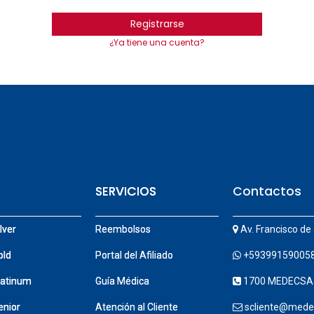
Registrarse
¿Ya tiene una cuenta?
S
S
S
SERVICIOS
SERVICIOS
Contactos
lver
lver
lver
Reembolsos
Reembolsos
Av. Francisco de 
old
old
old
Portal del Afiliado
Portal del Afiliado
+59399159005
atinum
atinum
atinum
Guía Medica
Guía Médica
1700 MEDECSA
nior
nior
nior
Atención al Cliente
Atención al Cliente
scliente@mede