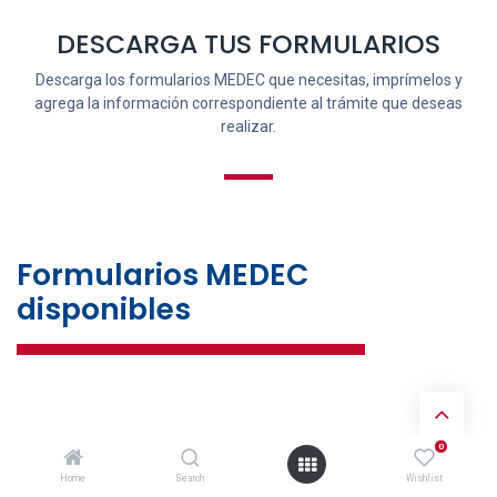
DESCARGA TUS FORMULARIOS
Descarga los formularios MEDEC que necesitas, imprímelos y
agrega la información correspondiente al trámite que deseas
realizar.
Formularios MEDEC
disponibles
0
1. Formulario de
Pre-autorización Quirúrgica
Home
Search
Wishlist
Formulario que el médico llena cuando el afiliado se va a